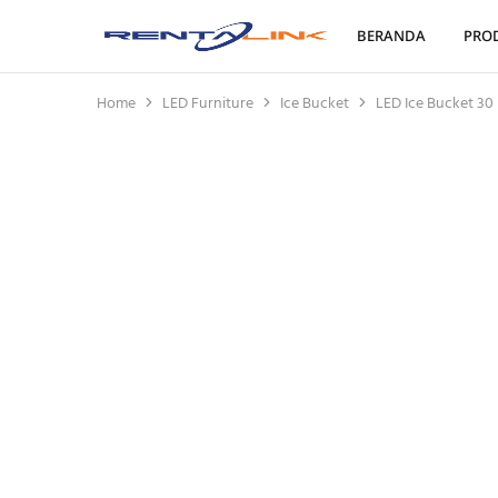
BERANDA
PRO
Rentalink
Solusi
Penyewaan
Terbaik
Dalam
Home
LED Furniture
Ice Bucket
LED Ice Bucket 30
Mewujudkan
Kreativitas