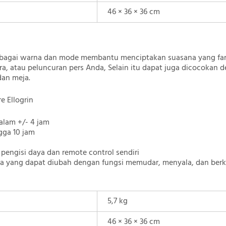
46 × 36 × 36 cm
rbagai warna dan mode membantu menciptakan suasana yang fant
ra, atau peluncuran pers Anda, Selain itu dapat juga dicocokan 
dan meja.
e Ellogrin
dalam +/- 4 jam
gga 10 jam
pengisi daya dan remote control sendiri
a yang dapat diubah dengan fungsi memudar, menyala, dan berk
5,7 kg
46 × 36 × 36 cm