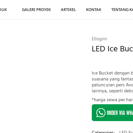
DUK
GALERI PROYEK
ARTIKEL
KONTAK
TENTANG K
Ellogrin
LED Ice Buc
Ice Bucket dengan
suasana yang fantast
peluncuran pers And
lainnya, seperti dek
*harga sewa per har