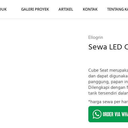
DUK
GALERI PROYEK
ARTIKEL
KONTAK
TENTANG K
Ellogrin
Sewa LED C
Cube Seat merupaka
dan dapat digunakan
panggung, papan inf
Dilengkapi dengan 
tarik tersendiri dal
*harga sewa per har