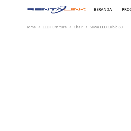
BERANDA
PRO
Rentalink
Solusi
Penyewaan
Terbaik
Dalam
Home
LED Furniture
Chair
Sewa LED Cubic 60
Mewujudkan
Kreativitas