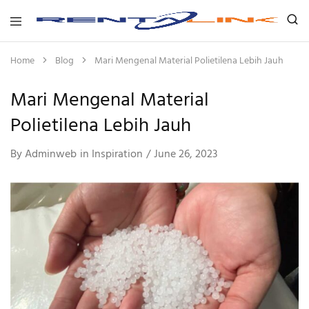
Rentalink
Solusi
Penyewaan
Home
Blog
Mari Mengenal Material Polietilena Lebih Jauh
Terbaik
Dalam
Mewujudkan
Mari Mengenal Material
Kreativitas
Polietilena Lebih Jauh
By
Adminweb
in
Inspiration
June 26, 2023