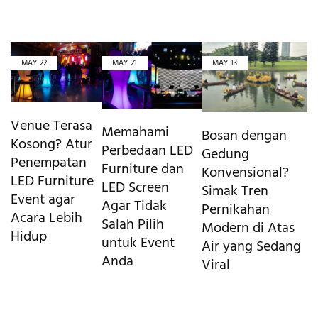
MAY
22
MAY
21
MAY
13
Venue Terasa
Memahami
Bosan dengan
Kosong? Atur
Perbedaan LED
Gedung
Penempatan
Furniture dan
Konvensional?
LED Furniture
LED Screen
Simak Tren
Event agar
Agar Tidak
Pernikahan
Acara Lebih
Salah Pilih
Modern di Atas
Hidup
untuk Event
Air yang Sedang
Anda
Viral