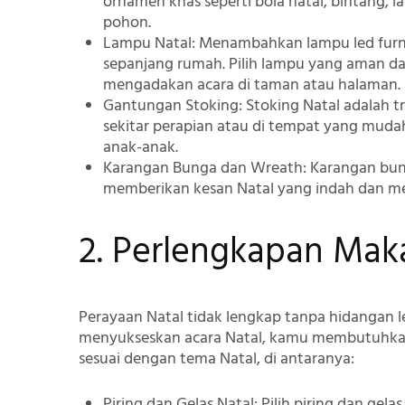
ornamen khas seperti bola natal, bintang, 
pohon.
Lampu Natal
: Menambahkan lampu led furn
sepanjang rumah. Pilih lampu yang aman da
mengadakan acara di taman atau halaman.
Gantungan Stoking
: Stoking Natal adalah t
sekitar perapian atau di tempat yang mud
anak-anak.
Karangan Bunga dan Wreath
: Karangan bun
memberikan kesan Natal yang indah dan 
2. Perlengkapan Ma
Perayaan Natal tidak lengkap tanpa hidangan l
menyukseskan acara Natal, kamu membutuhka
sesuai dengan tema Natal, di antaranya:
Piring dan Gelas Natal
: Pilih piring dan gel