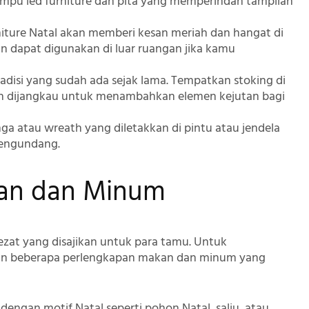
lampu led furniture dan pita yang memperindah tampilan
iture Natal akan memberi kesan meriah dan hangat di
n dapat digunakan di luar ruangan jika kamu
radisi yang sudah ada sejak lama. Tempatkan stoking di
ah dijangkau untuk menambahkan elemen kejutan bagi
ga atau wreath yang diletakkan di pintu atau jendela
mengundang.
kan dan Minum
ezat yang disajikan untuk para tamu. Untuk
n beberapa perlengkapan makan dan minum yang
as dengan motif Natal seperti pohon Natal, salju, atau