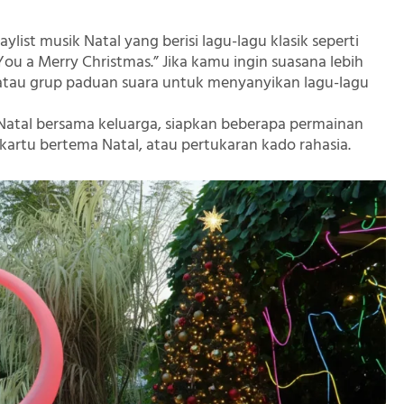
laylist musik Natal yang berisi lagu-lagu klasik seperti
h You a Merry Christmas.” Jika kamu ingin suasana lebih
atau grup paduan suara untuk menyanyikan lagu-lagu
Natal bersama keluarga, siapkan beberapa permainan
kartu bertema Natal, atau pertukaran kado rahasia.