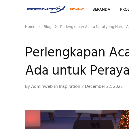
BERANDA
PRO
Rentalink
Solusi
Penyewaan
Terbaik
Dalam
Home
Blog
Perlengkapan Acara Natal yang Harus 
Mewujudkan
Kreativitas
Perlengkapan Aca
Ada untuk Peray
By
Adminweb
in
Inspiration
December 22, 2025