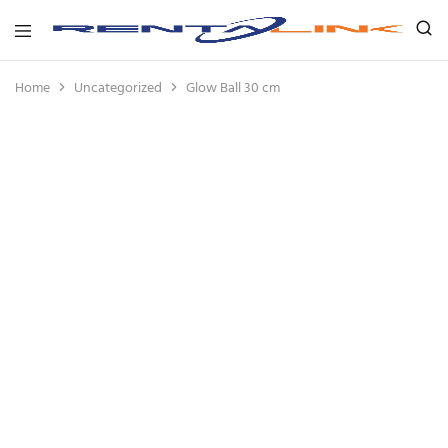
Rentalink
Solusi
Penyewaan
Home
Uncategorized
Glow Ball 30 cm
Terbaik
Dalam
Mewujudkan
Kreativitas